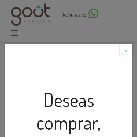
Identificarse
×
Descuento web
Todos los productos
Lamp. Colg. 10L E14 Moderna Redonda Chandelier
Cristales Detalle Flores D500mm
Deseas
comprar,