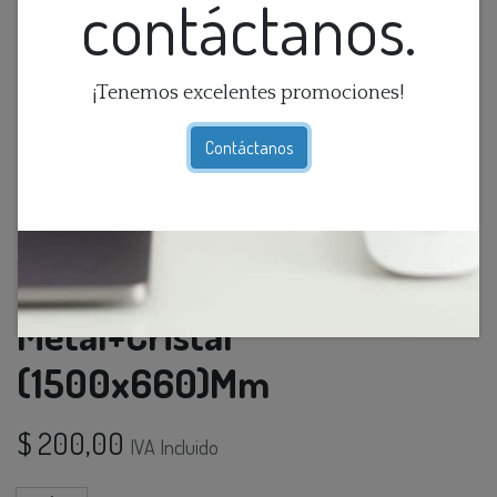
contáctanos.
¡Tenemos excelentes promociones!
Contáctanos
Lamp. Colg. 3L E14
Metal+Cristal
(1500x660)Mm
$
200,00
IVA Incluido