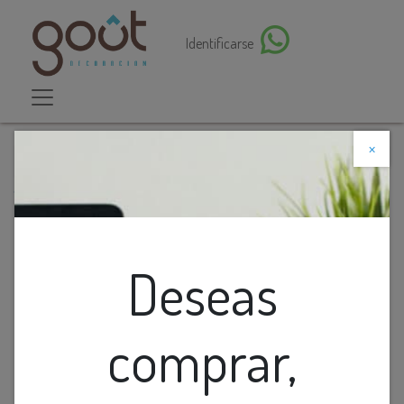
Identificarse
×
Descuento web
Todos los productos
Lamp. Colg. 3L E14 Metal+Cristal (1500x660)Mm
Deseas
comprar,